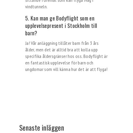
sittande föremål som kan flyga iväg i
vindtunneln.
5. Kan man ge Bodyflight som en
upplevelsepresent i Stockholm till
barn?
Ja! Vår anläggning tillåter barn från 3 års
ålder, men det är alltid bra att kolla upp
specifika åldersgränser hos oss. Bodyflight är
en fantastisk upplevelse för barn och
ungdomar som vill känna hur det är att flyga!
Senaste inläggen