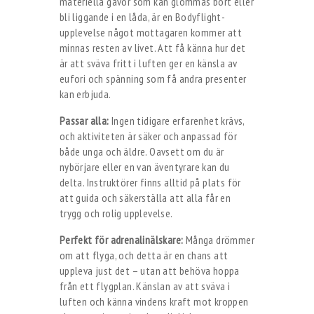
materiella gåvor som kan glömmas bort eller
bli liggande i en låda, är en Bodyflight-
upplevelse något mottagaren kommer att
minnas resten av livet. Att få känna hur det
är att sväva fritt i luften ger en känsla av
eufori och spänning som få andra presenter
kan erbjuda.
Passar alla:
Ingen tidigare erfarenhet krävs,
och aktiviteten är säker och anpassad för
både unga och äldre. Oavsett om du är
nybörjare eller en van äventyrare kan du
delta. Instruktörer finns alltid på plats för
att guida och säkerställa att alla får en
trygg och rolig upplevelse.
Perfekt för adrenalinälskare:
Många drömmer
om att flyga, och detta är en chans att
uppleva just det – utan att behöva hoppa
från ett flygplan. Känslan av att sväva i
luften och känna vindens kraft mot kroppen