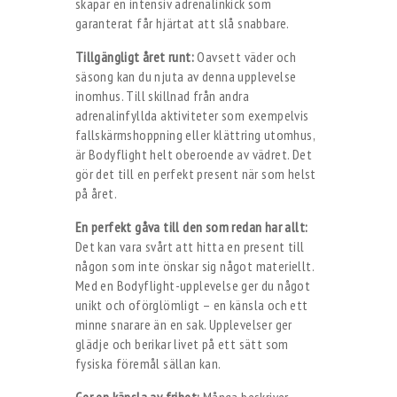
skapar en intensiv adrenalinkick som
garanterat får hjärtat att slå snabbare.
Tillgängligt året runt:
Oavsett väder och
säsong kan du njuta av denna upplevelse
inomhus. Till skillnad från andra
adrenalinfyllda aktiviteter som exempelvis
fallskärmshoppning eller klättring utomhus,
är Bodyflight helt oberoende av vädret. Det
gör det till en perfekt present när som helst
på året.
En perfekt gåva till den som redan har allt:
Det kan vara svårt att hitta en present till
någon som inte önskar sig något materiellt.
Med en Bodyflight-upplevelse ger du något
unikt och oförglömligt – en känsla och ett
minne snarare än en sak. Upplevelser ger
glädje och berikar livet på ett sätt som
fysiska föremål sällan kan.