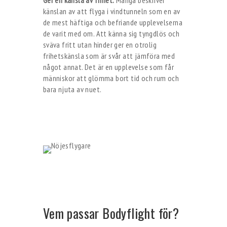
Ger en känsla av frihet:
Många beskriver
känslan av att flyga i vindtunneln som en av
de mest häftiga och befriande upplevelserna
de varit med om. Att känna sig tyngdlös och
sväva fritt utan hinder ger en otrolig
frihetskänsla som är svår att jämföra med
något annat. Det är en upplevelse som får
människor att glömma bort tid och rum och
bara njuta av nuet.
Vem passar Bodyflight för?