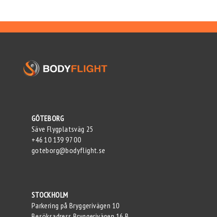
GÖTEBORG
Säve Flygplatsväg 25
+46 10 139 97 00
goteborg@bodyflight.se
STOCKHOLM
Parkering på Bryggerivägen 10
Besöksadress Bryggerivägen 16 B