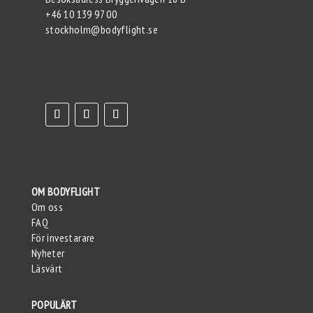
+46 10 139 97 00
stockholm@bodyflight.se
OM BODYFLIGHT
Om oss
FAQ
För investarare
Nyheter
Läsvärt
POPULÄRT