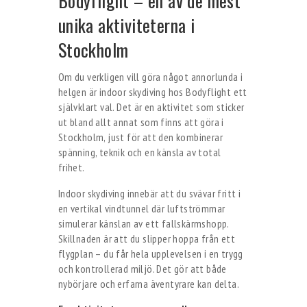
Bodyflight – en av de mest
unika aktiviteterna i
Stockholm
Om du verkligen vill göra något annorlunda i
helgen är indoor skydiving hos Bodyflight ett
självklart val. Det är en aktivitet som sticker
ut bland allt annat som finns att göra i
Stockholm, just för att den kombinerar
spänning, teknik och en känsla av total
frihet.
Indoor skydiving innebär att du svävar fritt i
en vertikal vindtunnel där luftströmmar
simulerar känslan av ett fallskärmshopp.
Skillnaden är att du slipper hoppa från ett
flygplan – du får hela upplevelsen i en trygg
och kontrollerad miljö. Det gör att både
nybörjare och erfarna äventyrare kan delta.