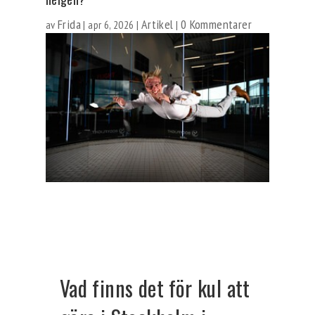
Frida
Artikel
0 Kommentarer
av
|
apr 6, 2026
|
|
Vad finns det för kul att