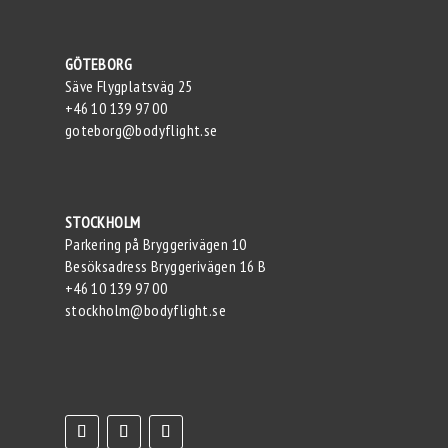
GÖTEBORG
Säve Flygplatsväg 25
+46 10 139 97 00
goteborg@bodyflight.se
STOCKHOLM
Parkering på Bryggerivägen 10
Besöksadress Bryggerivägen 16 B
+46 10 139 97 00
stockholm@bodyflight.se