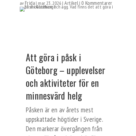
Frida
Artikel
0 Kommentarer
av
|
mar 23, 2026
|
|
Att göra i påsk i
Göteborg – upplevelser
och aktiviteter för en
minnesvärd helg
Påsken är en av årets mest
uppskattade högtider i Sverige.
Den markerar övergången från