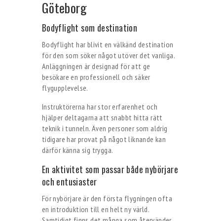
Göteborg
Bodyflight som destination
Bodyflight har blivit en välkänd destination
för den som söker något utöver det vanliga.
Anläggningen är designad för att ge
besökare en professionell och säker
flygupplevelse.
Instruktörerna har stor erfarenhet och
hjälper deltagarna att snabbt hitta rätt
teknik i tunneln. Även personer som aldrig
tidigare har provat på något liknande kan
därför känna sig trygga.
En aktivitet som passar både nybörjare
och entusiaster
För nybörjare är den första flygningen ofta
en introduktion till en helt ny värld.
Samtidigt finns det många som återvänder