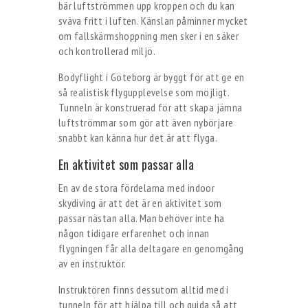
bär luftströmmen upp kroppen och du kan
sväva fritt i luften. Känslan påminner mycket
om fallskärmshoppning men sker i en säker
och kontrollerad miljö.
Bodyflight i Göteborg är byggt för att ge en
så realistisk flygupplevelse som möjligt.
Tunneln är konstruerad för att skapa jämna
luftströmmar som gör att även nybörjare
snabbt kan känna hur det är att flyga.
En aktivitet som passar alla
En av de stora fördelarna med indoor
skydiving är att det är en aktivitet som
passar nästan alla. Man behöver inte ha
någon tidigare erfarenhet och innan
flygningen får alla deltagare en genomgång
av en instruktör.
Instruktören finns dessutom alltid med i
tunneln för att hjälpa till och guida så att