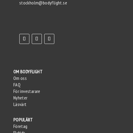
stockholm@bodyflight.se
OM BODYFLIGHT
Om oss
FAQ
För investarare
Nyheter
Läsvärt
POPULÄRT
Företag
Flykids