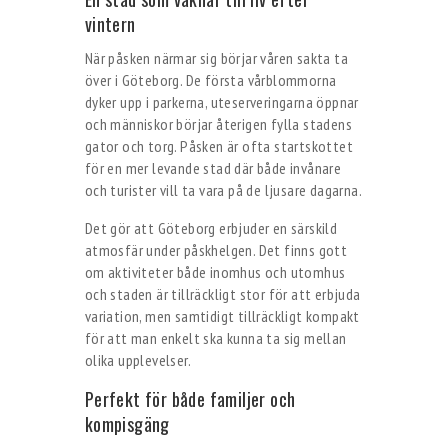
vintern
När påsken närmar sig börjar våren sakta ta
över i Göteborg. De första vårblommorna
dyker upp i parkerna, uteserveringarna öppnar
och människor börjar återigen fylla stadens
gator och torg. Påsken är ofta startskottet
för en mer levande stad där både invånare
och turister vill ta vara på de ljusare dagarna.
Det gör att Göteborg erbjuder en särskild
atmosfär under påskhelgen. Det finns gott
om aktiviteter både inomhus och utomhus
och staden är tillräckligt stor för att erbjuda
variation, men samtidigt tillräckligt kompakt
för att man enkelt ska kunna ta sig mellan
olika upplevelser.
Perfekt för både familjer och
kompisgäng