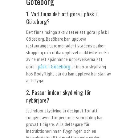
Göteborg
1. Vad finns det att göra i påsk i
Göteborg?
Det finns många aktiviteter att göra i påsk i
Göteborg. Besökare kan uppleva
restauranger, promenader i stadens parker,
shopping och olika upplevelseaktiviteter. En
av de mest spännande upplevelserna att
påsk i Göteborg
göra i
är indoor skydiving
hos Bodyflight där du kan uppleva känslan av
att flyga.
2. Passar indoor skydiving för
nybörjare?
Ja, indoor skydiving är designat för att
fungera även för personer som aldrig har
provat tidigare. Alla deltagare får
instruktioner innan flygningen och en
instruktör är alltid med i tunneln under