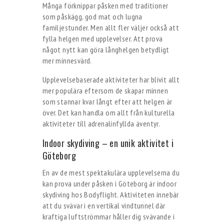
Många förknippar påsken med traditioner
som påskägg, god mat och lugna
familjestunder. Men allt fler väljer också att
fylla helgen med upplevelser. Att prova
något nytt kan göra långhelgen betydligt
mer minnesvärd.
Upplevelsebaserade aktiviteter har blivit allt
mer populära eftersom de skapar minnen
som stannar kvar långt efter att helgen är
över. Det kan handla om allt från kulturella
aktiviteter till adrenalinfyllda äventyr.
Indoor skydiving – en unik aktivitet i
Göteborg
En av de mest spektakulära upplevelserna du
kan prova under påsken i Göteborg är indoor
skydiving hos Bodyflight. Aktiviteten innebär
att du svävar i en vertikal vindtunnel där
kraftiga luftströmmar håller dig svävande i