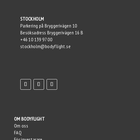
STOCKHOLM
Parkering på Bryggerivägen 10
Besöksadress Bryggerivägen 16 B
+46 10 139 97 00
stockholm@bodyflight.se
OM BODYFLIGHT
Om oss
FAQ
För investarare