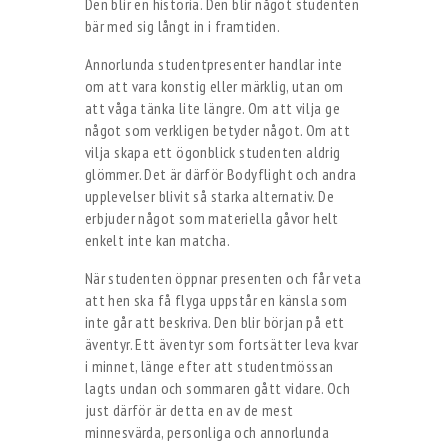
Den blir en historia. Den blir något studenten
bär med sig långt in i framtiden.
Annorlunda studentpresenter handlar inte
om att vara konstig eller märklig, utan om
att våga tänka lite längre. Om att vilja ge
något som verkligen betyder något. Om att
vilja skapa ett ögonblick studenten aldrig
glömmer. Det är därför Bodyflight och andra
upplevelser blivit så starka alternativ. De
erbjuder något som materiella gåvor helt
enkelt inte kan matcha.
När studenten öppnar presenten och får veta
att hen ska få flyga uppstår en känsla som
inte går att beskriva. Den blir början på ett
äventyr. Ett äventyr som fortsätter leva kvar
i minnet, länge efter att studentmössan
lagts undan och sommaren gått vidare. Och
just därför är detta en av de mest
minnesvärda, personliga och annorlunda