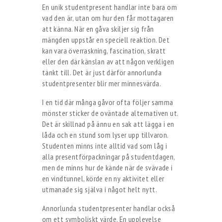
En unik studentpresent handlar inte bara om
vad den är, utan om hur den får mottagaren
att känna. När en gåva skiljer sig från
mängden uppstår en speciell reaktion. Det
kan vara överraskning, fascination, skratt
eller den där känslan av att någon verkligen
tänkt till. Det är just därför annorlunda
studentpresenter blir mer minnesvärda.
I en tid där många gåvor ofta följer samma
mönster sticker de oväntade alternativen ut.
Det är skillnad på ännu en sak att lägga i en
låda och en stund som lyser upp tillvaron.
Studenten minns inte alltid vad som låg i
alla presentförpackningar på studentdagen,
men de minns hur de kände när de svävade i
en vindtunnel, körde en ny aktivitet eller
utmanade sig själva i något helt nytt.
Annorlunda studentpresenter handlar också
om ett symboliskt värde. En upplevelse