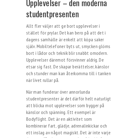
Upplevelser – den moderna
studentpresenten
Allt fler väljer att ge bort upplevelser i
stället för prylar. Det kan bero på att det i
dagens samhälle är enkelt att köpa saker
själv. Mobiltelefoner byts ut, smycken glöms
bort i lådor och teknik blir snabbt omodern.
Upplevelser däremot försvinner aldrig. De
etsar sig fast. De skapar berättelser, känslor
och stunder man kan återkomma till i tanken
när livet rullar på.
När man funderar över annorlunda
studentpresenter är det därför helt naturligt
att blicka mot upplevelser som bygger på
känslor och spänning. Ett exempel är
Bodyflight. Det är en aktivitet som
kombinerar fart, glädje, adrenalinkickar och
ett inslag av något magiskt. Det är inte varje