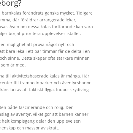
eborg?
 barnkalas förändrats ganska mycket. Tidigare
hemma, där föräldrar arrangerade lekar,
åsar. Även om dessa kalas fortfarande kan vara
er börjat prioritera upplevelser istället.
en möjlighet att prova något nytt och
tt bara leka i ett par timmar får de delta i en
och sinne. Detta skapar ofta starkare minnen
la som är med.
a till aktivitetsbaserade kalas är många. Här
ercenter till trampolinparker och äventyrsbanor.
änslan av att faktiskt flyga. Indoor skydiving
uften både fascinerande och rolig. Den
nslag av äventyr, vilket gör att barnen känner
ett helt kompisgäng delar den upplevelsen
menskap och massor av skratt.