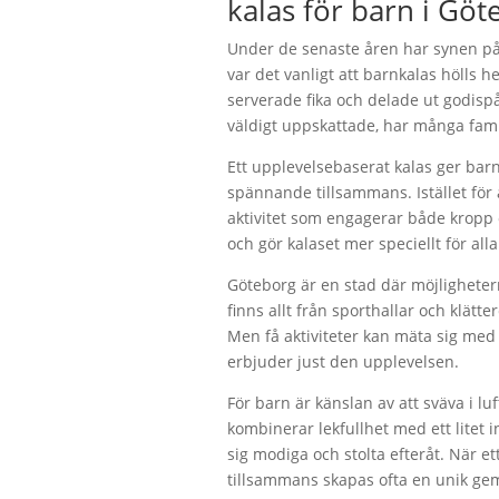
kalas för barn i Göt
Under de senaste åren har synen på
var det vanligt att barnkalas hölls 
serverade fika och delade ut godisp
väldigt uppskattade, har många familj
Ett upplevelsebaserat kalas ger barn
spännande tillsammans. Istället för a
aktivitet som engagerar både kropp 
och gör kalaset mer speciellt för al
Göteborg är en stad där möjlighetern
finns allt från sporthallar och klätt
Men få aktiviteter kan mäta sig med k
erbjuder just den upplevelsen.
För barn är känslan av att sväva i l
kombinerar lekfullhet med ett litet i
sig modiga och stolta efteråt. När 
tillsammans skapas ofta en unik ge