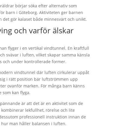
öräldrar börjar söka efter alternativ som
 för barn i Göteborg. Aktiviteten ger barnen
h det gör kalaset både minnesvärt och unikt.
ing och varför älskar
an flyger i en vertikal vindtunnel. En kraftfull
och svävar i luften, vilket skapar samma känsla
s och under kontrollerade former.
 modern vindtunnel där luften cirkulerar uppåt
ig i rätt position bär luftströmmen upp
eter ovanför marken. För många barn känns
e som kan flyga.
pännande är att det är en aktivitet som de
 kombinerar lekfullhet, rörelse och lite
dessutom professionell instruktion innan de
ig hur man håller balansen i luften.