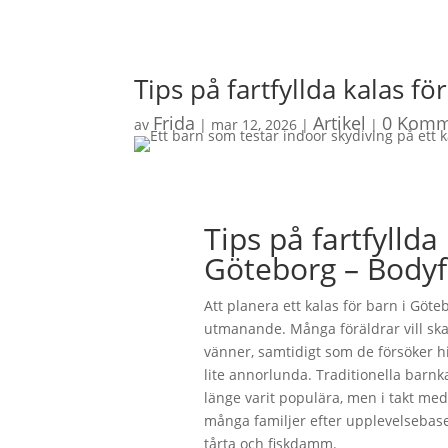
Tips på fartfyllda kalas f
Frida
Artikel
0 Komm
av
|
mar 12, 2026
|
|
Tips på fartfyllda
Göteborg – Bodyfl
Att planera ett kalas för barn i Gö
utmanande. Många föräldrar vill skap
vänner, samtidigt som de försöker hi
lite annorlunda. Traditionella bar
länge varit populära, men i takt med
många familjer efter upplevelsebas
tårta och fiskdamm.