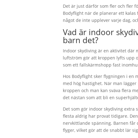
Det är just därför som fler och fler f
Bodyflight när de planerar ett kalas
något de inte upplever varje dag, oc
Vad är indoor skydiv
barn det?
Indoor skydiving är en aktivitet där m
luftström gör att kroppen lyfts upp 
som ett fallskärmshopp fast inomhu
Hos Bodyflight sker flygningen i en
med hög hastighet. När man lägger s
kroppen och man kan sväva flera m
det nästan som att bli en superhjält
Det som gör indoor skydiving extra s
flesta aldrig har provat tidigare. Den
nervkittlande spänning. Barnen får 
flyger, vilket gör att de snabbt lär s