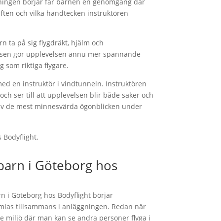
gningen börjar får barnen en genomgång där
luften och vilka handtecken instruktören
rn ta på sig flygdräkt, hjälm och
lsen gör upplevelsen ännu mer spännande
 som riktiga flygare.
ed en instruktör i vindtunneln. Instruktören
 och ser till att upplevelsen blir både säker och
t av de mest minnesvärda ögonblicken under
 barn i Göteborg hos
n i Göteborg hos Bodyflight börjar
mlas tillsammans i anläggningen. Redan när
e miljö där man kan se andra personer flyga i