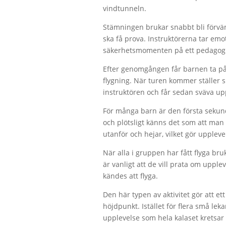
vindtunneln.
Stämningen brukar snabbt bli förvän
ska få prova. Instruktörerna tar em
säkerhetsmomenten på ett pedagogisk
Efter genomgången får barnen ta på 
flygning. När turen kommer ställer 
instruktören och får sedan sväva up
För många barn är den första sekund
och plötsligt känns det som att man 
utanför och hejar, vilket gör upplev
När alla i gruppen har fått flyga bru
är vanligt att de vill prata om upple
kändes att flyga.
Den här typen av aktivitet gör att ett
höjdpunkt. Istället för flera små le
upplevelse som hela kalaset kretsar 