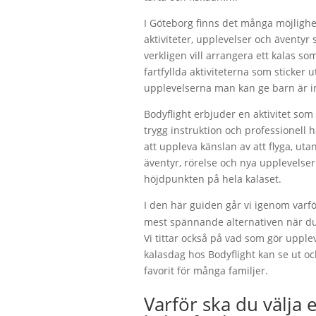
I Göteborg finns det många möjlighet
aktiviteter, upplevelser och äventy
verkligen vill arrangera ett kalas s
fartfyllda aktiviteterna som sticker
upplevelserna man kan ge barn är in
Bodyflight erbjuder en aktivitet so
trygg instruktion och professionell 
att uppleva känslan av att flyga, uta
äventyr, rörelse och nya upplevelser
höjdpunkten på hela kalaset.
I den här guiden går vi igenom varfö
mest spännande alternativen när du
Vi tittar också på vad som gör uppl
kalasdag hos Bodyflight kan se ut och
favorit för många familjer.
Varför ska du välja 