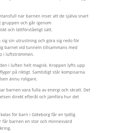
tansfull när barnen inser att de själva snart
ot gruppen och går igenom
t och lättförståeligt sätt.
sig sin utrustning och göra sig redo för
sig barnet vid tunneln tillsammans med
p i luftströmmen.
en i luften helt magisk. Kroppen lyfts upp
flyger på riktigt. Samtidigt står kompisarna
elsen ännu roligare.
kar barnen vara fulla av energi och skratt. Det
velsen direkt efteråt och jämföra hur det
 kalas för barn i Göteborg får en tydlig
kar får barnen en stor och minnesvärd
kring.