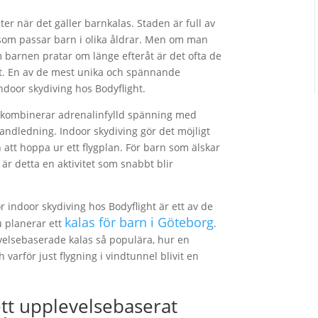
er när det gäller barnkalas. Staden är full av
r som passar barn i olika åldrar. Men om man
om barnen pratar om länge efteråt är det ofta de
 ut. En av de mest unika och spännande
door skydiving hos Bodyflight.
m kombinerar adrenalinfylld spänning med
handledning. Indoor skydiving gör det möjligt
n att hoppa ur ett flygplan. För barn som älskar
 är detta en aktivitet som snabbt blir
r indoor skydiving hos Bodyflight är ett av de
kalas för barn i Göteborg
 planerar ett
.
evelsebaserade kalas så populära, hur en
 varför just flygning i vindtunnel blivit en
ett upplevelsebaserat