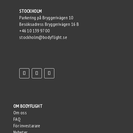
STOCKHOLM
Parkering på Bryggerivägen 10
Besöksadress Bryggerivägen 16 B
+46 10 139 97 00
stockholm@bodyflight.se
OM BODYFLIGHT
Om oss
FAQ
För investarare
Nyheter