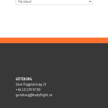
Arkiv
GÖTEBORG
Säve Flygplatsväg 25
+46 10 139 97 00
goteborg@bodyflight.se