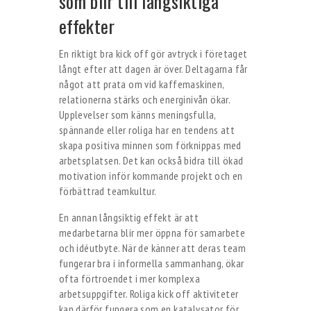
som blir till långsiktiga
effekter
En riktigt bra kick off gör avtryck i företaget
långt efter att dagen är över. Deltagarna får
något att prata om vid kaffemaskinen,
relationerna stärks och energinivån ökar.
Upplevelser som känns meningsfulla,
spännande eller roliga har en tendens att
skapa positiva minnen som förknippas med
arbetsplatsen. Det kan också bidra till ökad
motivation inför kommande projekt och en
förbättrad teamkultur.
En annan långsiktig effekt är att
medarbetarna blir mer öppna för samarbete
och idéutbyte. När de känner att deras team
fungerar bra i informella sammanhang, ökar
ofta förtroendet i mer komplexa
arbetsuppgifter. Roliga kick off aktiviteter
kan därför fungera som en katalysator för