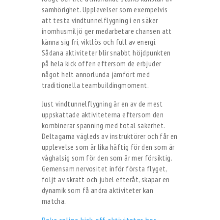
samhörighet. Upplevelser som exempelvis
att testa vindtunnelflygning i en säker
inomhusmiljö ger medarbetare chansen att
känna sig fri, viktlös och full av energi.
Sådana aktiviteter blir snabbt höjdpunkten
på hela kick offen eftersom de erbjuder
något helt annorlunda jämfört med
traditionella teambuildingmoment.
Just vindtunnelflygning är en av de mest
uppskattade aktiviteterna eftersom den
kombinerar spänning med total säkerhet.
Deltagarna vägleds av instruktörer och får en
upplevelse som är lika häftig för den som är
våghalsig som för den som är mer försiktig.
Gemensam nervositet inför första flyget,
följt av skratt och jubel efteråt, skapar en
dynamik som få andra aktiviteter kan
matcha.