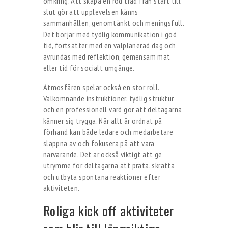
omkring. Att skapa en röd tråd från start till
slut gör att upplevelsen känns
sammanhållen, genomtänkt och meningsfull.
Det börjar med tydlig kommunikation i god
tid, fortsätter med en välplanerad dag och
avrundas med reflektion, gemensam mat
eller tid för socialt umgänge.
Atmosfären spelar också en stor roll.
Välkomnande instruktioner, tydlig struktur
och en professionell värd gör att deltagarna
känner sig trygga. När allt är ordnat på
förhand kan både ledare och medarbetare
slappna av och fokusera på att vara
närvarande. Det är också viktigt att ge
utrymme för deltagarna att prata, skratta
och utbyta spontana reaktioner efter
aktiviteten.
Roliga kick off aktiviteter