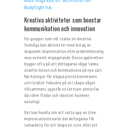
Boka roliga kick off aktiviteter hos
Bodyflight här.
Kreativa aktiviteter som boostar
kommunikation och innovation
För grupper som vill stärka sin kreativa
förmåga kan aktiviteter med inslag av
skapande, improvisation eller problemlösning
vara extremt engagerande. Dessa upplevelser
bygger ofta på att deltagarna vågar tänka
utanför boxen och kommunicera på nya sätt.
När kollegor får släppa prestationskraven
och istället fokusera på att skapa något
tillsammans, uppstår en lättsam atmosfär
där idéer flödar och skrattet kommer
naturligt.
Det kan handla om att sätta upp en liten
improvisationsteater där deltagarna får
samarbeta för att skapa en scen, eller att