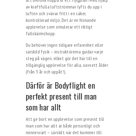
att behöva hoppa ur ett flygplan! Med hjälp
av kraftfulla luftströmmar lyfts du upp i
luften och svävar fritt i en säker,
kontrollerad miljö. Det är en hisnande
upplevelse som simulerar ett riktigt
fallskärmshopp.
Du behöver ingen tidigare erfarenhet eller
särskild fysik – instruktörerna guidar varje
steg på vägen, vilket gör det här till en
tillgänglig upplevelse för alla, oavsett ålder
(från 3 år och uppåt!).
Därför är Bodyflight en
perfekt present till man
som har allt
Att ge bort en upplevelse som present till
man som har allt är både personligt och
minnesvärt – särskilt när det kommer till