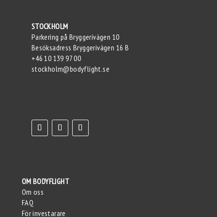
STOCKHOLM
Parkering på Bryggerivägen 10
Besöksadress Bryggerivägen 16 B
+46 10 139 97 00
stockholm@bodyflight.se
OM BODYFLIGHT
Om oss
FAQ
För investarare