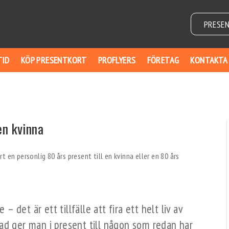
PRESE
TID
KÖP PRESENTKORT
PROFLYERS
FÖRETAG
KONTAKTA
en kvinna
 – det är ett tillfälle att fira ett helt liv av
ad ger man i present till någon som redan har