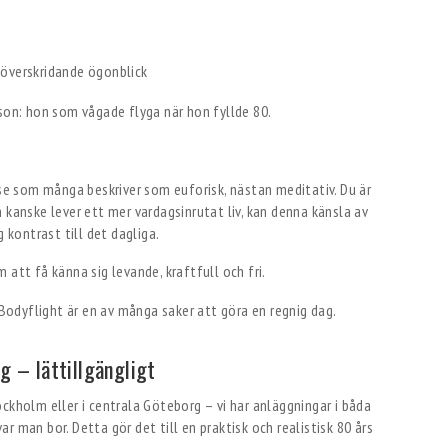
överskridande ögonblick
rson: hon som vågade flyga när hon fyllde 80.
o
lse som många beskriver som euforisk, nästan meditativ. Du är
 kanske lever ett mer vardagsinrutat liv, kan denna känsla av
 kontrast till det dagliga.
 att få känna sig levande, kraftfull och fri.
g – lättillgängligt
ckholm eller i centrala Göteborg – vi har anläggningar i båda
var man bor. Detta gör det till en praktisk och realistisk 80 års