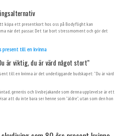
ingsalternativ
tt köpa ett presentkort hos oss på Bodyflight kan
mma när det passar. Det tar bort stressmoment och gör det
s present till en kvinna
Du är viktig, du är värd något stort”
ent till en kvinna är det underliggande budskapet: ”Du är värd
oväntad, generös och livsbejakande som denna upplevelse är ett
visar att du inte bara ser henne som ”äldre”, utan som den hon
 skydiving som 80 års present kvinna