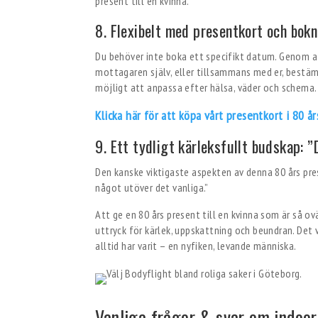
present till en kvinna.
8. Flexibelt med presentkort och bokn
Du behöver inte boka ett specifikt datum. Genom a
mottagaren själv, eller tillsammans med er, bestä
möjligt att anpassa efter hälsa, väder och schema.
Klicka här för att köpa vårt presentkort i 80 år
9. Ett tydligt kärleksfullt budskap: ”
Den kanske viktigaste aspekten av denna 80 års pres
något utöver det vanliga.”
Att ge en 80 års present till en kvinna som är så 
uttryck för kärlek, uppskattning och beundran. Det 
alltid har varit – en nyfiken, levande människa.
Vanliga frågor & svar om indoor