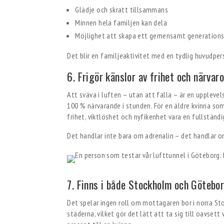
Glädje och skratt tillsammans
Minnen hela familjen kan dela
Möjlighet att skapa ett gemensamt generations
Det blir en familjeaktivitet med en tydlig huvudpe
6. Frigör känslor av frihet och närvar
Att sväva i luften – utan att falla – är en uppleve
100 % närvarande i stunden. För en äldre kvinna som
frihet, viktlöshet och nyfikenhet vara en fullständig
Det handlar inte bara om adrenalin – det handlar om
7. Finns i både Stockholm och Götebor
Det spelar ingen roll om mottagaren bor i norra Sto
städerna, vilket gör det lätt att ta sig till oavsett 