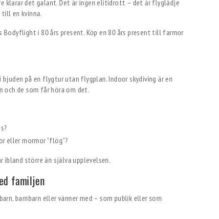
 klarar det galant. Det är ingen elitidrott – det är flyglädje
 till en kvinna.
i bjuden på en flygtur utan flygplan. Indoor skydiving är en
n och de som får höra om det.
as?
or eller mormor ”flög”?
är ibland större än själva upplevelsen.
ed familjen
 barn, barnbarn eller vänner med – som publik eller som