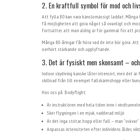
2. En kraftfull symbol för mod och liv
Att fylla 80 kan vara känslomässigt laddat. Många t
få möjligheten att göra något så ovanligt och modig
fortsätter, att man aldrig är för gammal för att pr
Många 80-åringar får höra vad de inte bör göra. Att 
oerhört stärkande och upplyftande.
3. Det är fysiskt men skonsamt – och
Indoor skydiving kanske låter intensivt, men det är 
skillnad från till exempel fallskärmshopp eller bu
Hos oss på Bodyflight:
Är instruktören med hela tiden inne i vindtunnel
Sker flygningen i en mjuk, vadderad miljö
Är det inga stötar, hopp eller fall – man ”svävar”
Anpassas intensiteten efter individens ålder, vi