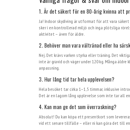
1. Är det säkert för en 80-årig kvinna att p
Ja! Indoor skydiving är utformat för att vara säkert
sker i en kontrollerad miljö och inga plötsliga rör
aktivitet – även för äldre.
2. Behöver man vara vältränad eller ha särs
Nej. Det krävs varken styrka eller träning. Det vikti
inte är gravid och väger under 120 kg. Många äldre 
anpassning.
3. Hur lång tid tar hela upplevelsen?
Hela besöket tar cirka 1–1,5 timmar, inklusive intro
Det är en lagom lång upplevelse som inte tar all e
4. Kan man ge det som överraskning?
Absolut! Du kan köpa ett presentkort som levereras d
vid ett senare tillfälle – eller ni kan göra det till