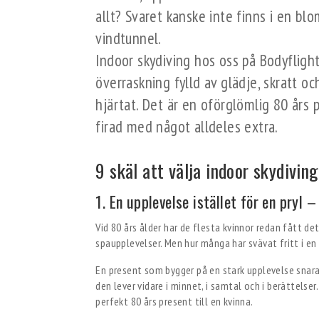
allt? Svaret kanske inte finns i en blo
vindtunnel.
Indoor skydiving hos oss på Bodyfligh
överraskning fylld av glädje, skratt o
hjärtat. Det är en oförglömlig 80 års p
firad med något alldeles extra.
9 skäl att välja indoor skydivin
1. En upplevelse istället för en pryl 
Vid 80 års ålder har de flesta kvinnor redan fått d
spaupplevelser. Men hur många har svävat fritt i en
En present som bygger på en stark upplevelse snarar
den lever vidare i minnet, i samtal och i berättelser.
perfekt 80 års present till en kvinna.