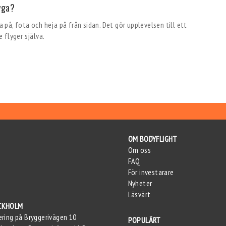
lyga?
a på, fota och heja på från sidan. Det gör upplevelsen till ett
 flyger själva.
OM BODYFLIGHT
Om oss
FAQ
För investarare
Nyheter
Läsvärt
CKHOLM
ering på Bryggerivägen 10
POPULÄRT