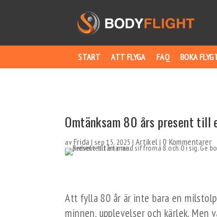
START
ATT FLYGA
FAQ
BOKA FLYG
Omtänksam 80 års present till 
Frida
Artikel
0 Kommentarer
av
|
sep 15, 2025
|
|
Att fylla 80 år är inte bara en milstolpe
minnen, upplevelser och kärlek. Men v