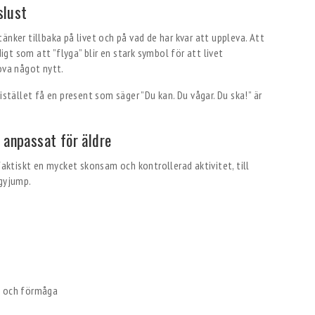
slust
änker tillbaka på livet och på vad de har kvar att uppleva. Att
t som att ”flyga” blir en stark symbol för att livet
ova något nytt.
istället få en present som säger ”Du kan. Du vågar. Du ska!” är
 anpassat för äldre
faktiskt en mycket skonsam och kontrollerad aktivitet, till
ngyjump.
n
kt och förmåga