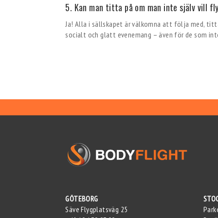
5. Kan man titta på om man inte själv vill f
Ja! Alla i sällskapet är välkomna att följa med, titt
socialt och glatt evenemang – även för de som inte
GÖTEBORG
STO
Säve Flygplatsväg 25
Park