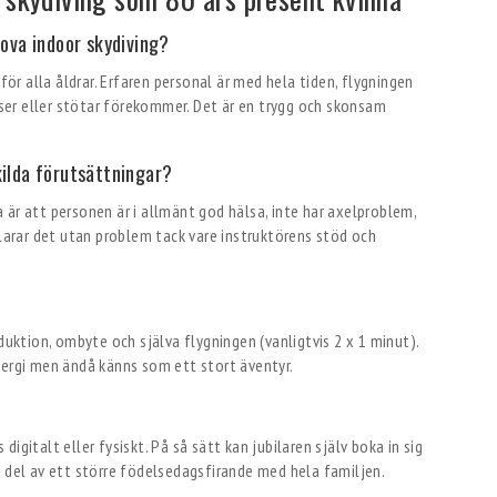
rova indoor skydiving?
 för alla åldrar. Erfaren personal är med hela tiden, flygningen
elser eller stötar förekommer. Det är en trygg och skonsam
kilda förutsättningar?
ga är att personen är i allmänt god hälsa, inte har axelproblem,
klarar det utan problem tack vare instruktörens stöd och
duktion, ombyte och själva flygningen (vanligtvis 2 x 1 minut).
nergi men ändå känns som ett stort äventyr.
igitalt eller fysiskt. På så sätt kan jubilaren själv boka in sig
 en del av ett större födelsedagsfirande med hela familjen.