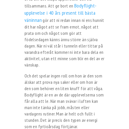
Bodyflight-
tillsammans. Att ge bort en
upplevelse i 40 års present till bästa
väninnan
gör att ni redan innan ni ens hunnit
dit har något att se fram emot, något att
prata om och något som gör att
födelsedagen känns ännu större än själva
dagen. När ni väl står i tunneln eller tittar på
varandra efteråt kommer ni inte bara dela en
aktivitet, utan ett minne som blir en del av er
vänskap.
Och det spelar ingen roll om hon är den som
älskar att prova nya saker eller om hon är
den som behöver en liten knuff för att våga.
Bodyflight är en av de där upplevelserna som
får alla att le. När man svävar i luften kan
man inte tänka på jobb, måsten eller
vardagens rutiner. Man är helt och fullt i
stunden. Det är precis den typen av energi
som en fyrtioårsdag förtjänar.