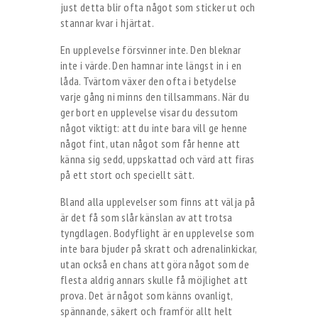
just detta blir ofta något som sticker ut och
stannar kvar i hjärtat.
En upplevelse försvinner inte. Den bleknar
inte i värde. Den hamnar inte längst in i en
låda. Tvärtom växer den ofta i betydelse
varje gång ni minns den tillsammans. När du
ger bort en upplevelse visar du dessutom
något viktigt: att du inte bara vill ge henne
något fint, utan något som får henne att
känna sig sedd, uppskattad och värd att firas
på ett stort och speciellt sätt.
Bland alla upplevelser som finns att välja på
är det få som slår känslan av att trotsa
tyngdlagen. Bodyflight är en upplevelse som
inte bara bjuder på skratt och adrenalinkickar,
utan också en chans att göra något som de
flesta aldrig annars skulle få möjlighet att
prova. Det är något som känns ovanligt,
spännande, säkert och framför allt helt