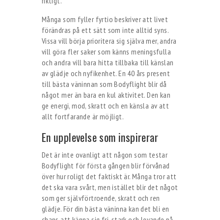
riktigt.
Många som fyller fyrtio beskriver att livet
förändras på ett sätt som inte alltid syns.
Vissa vill börja prioritera sig själva mer, andra
vill göra fler saker som känns meningsfulla
och andra vill bara hitta tillbaka till känslan
av glädje och nyfikenhet. En 40 års present
till bästa väninnan som Bodyflight blir då
något mer än bara en kul aktivitet. Den kan
ge energi, mod, skratt och en känsla av att
allt fortfarande är möjligt.
En upplevelse som inspirerar
Det är inte ovanligt att någon som testar
Bodyflight för första gången blir förvånad
över hur roligt det faktiskt är. Många tror att
det ska vara svårt, men istället blir det något
som ger självförtroende, skratt och ren
glädje. För din bästa väninna kan det bli en
chans att känna sig fri, stark och levande på