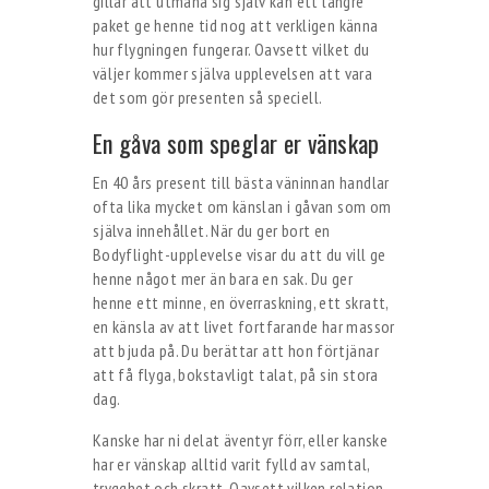
gillar att utmana sig själv kan ett längre
paket ge henne tid nog att verkligen känna
hur flygningen fungerar. Oavsett vilket du
väljer kommer själva upplevelsen att vara
det som gör presenten så speciell.
En gåva som speglar er vänskap
En 40 års present till bästa väninnan handlar
ofta lika mycket om känslan i gåvan som om
själva innehållet. När du ger bort en
Bodyflight-upplevelse visar du att du vill ge
henne något mer än bara en sak. Du ger
henne ett minne, en överraskning, ett skratt,
en känsla av att livet fortfarande har massor
att bjuda på. Du berättar att hon förtjänar
att få flyga, bokstavligt talat, på sin stora
dag.
Kanske har ni delat äventyr förr, eller kanske
har er vänskap alltid varit fylld av samtal,
trygghet och skratt. Oavsett vilken relation