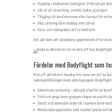
Flygning i vindtunnel (vanligtvis 2×60 sek per de
Lån av all utrustning: overall, hjälm, glasögon
Tillgång till konferensrum eller lounge för möte
Fika, catering eller middag som tillval
Foto- och videopaket att ta med hem
Det går även att skräddarsy upplevelsen efter era b
Fördelar med Bodyflight som te
Kick off aktiviteter handlar inte bara om att ha kul
sammanhållningen inom arbetsgruppen. Bodyflight e
Gemensam utmaning – alla går utanför sin kom
Stöd och pepp inom gruppen skapar en positiv d
Skratt och adrenalin leder till starkare band mel
Minnesvärd upplevelse som teamet pratar om lä