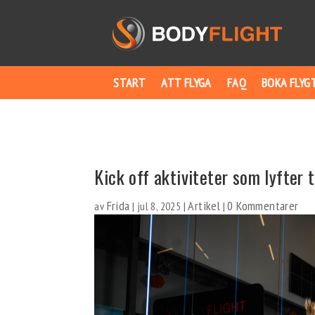
START
ATT FLYGA
FAQ
BOKA FLYG
Kick off aktiviteter som lyfter
Frida
Artikel
0 Kommentarer
av
|
jul 8, 2025
|
|