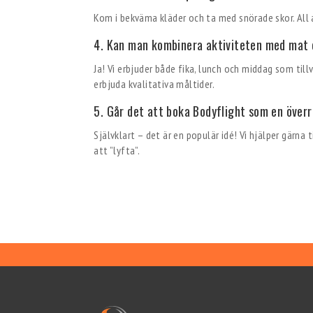
Kom i bekväma kläder och ta med snörade skor. All a
4. Kan man kombinera aktiviteten med mat 
Ja! Vi erbjuder både fika, lunch och middag som til
erbjuda kvalitativa måltider.
5. Går det att boka Bodyflight som en över
Självklart – det är en populär idé! Vi hjälper gärna 
att ”lyfta”.