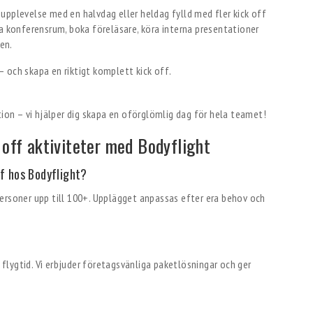
upplevelse med en halvdag eller heldag fylld med fler kick off
da konferensrum, boka föreläsare, köra interna presentationer
gen.
 och skapa en riktigt komplett kick off.
ation – vi hjälper dig skapa en oförglömlig dag för hela teamet!
 off aktiviteter med Bodyflight
ff hos Bodyflight?
ersoner upp till 100+. Upplägget anpassas efter era behov och
h flygtid. Vi erbjuder företagsvänliga paketlösningar och ger