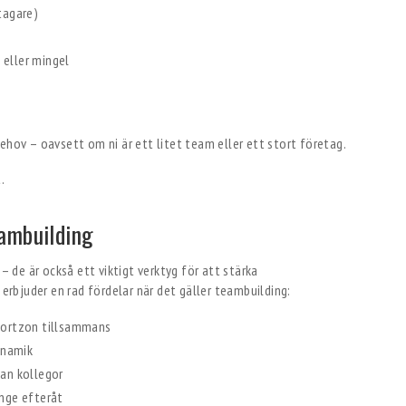
ltagare)
 eller mingel
ehov – oavsett om ni är ett litet team eller ett stort företag.
ambuilding
 – de är också ett viktigt verktyg för att stärka
rbjuder en rad fördelar när det gäller teambuilding:
fortzon tillsammans
ynamik
lan kollegor
nge efteråt