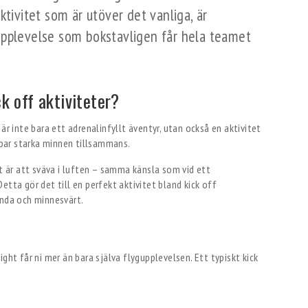
ktivitet som är utöver det vanliga, är
upplevelse som bokstavligen får hela teamet
ck off aktiviteter?
är inte bara ett adrenalinfyllt äventyr, utan också en aktivitet
par starka minnen tillsammans.
et är att sväva i luften – samma känsla som vid ett
etta gör det till en perfekt aktivitet bland kick off
unda och minnesvärt.
ght får ni mer än bara själva flygupplevelsen. Ett typiskt kick