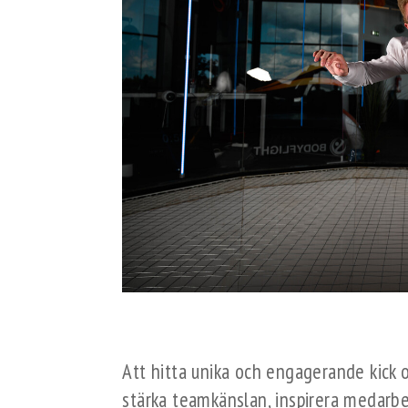
Att hitta unika och engagerande kick o
stärka teamkänslan, inspirera medar