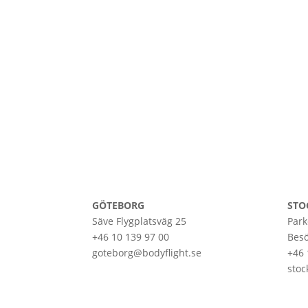
GÖTEBORG
STO
Säve Flygplatsväg 25
Park
+46 10 139 97 00
Besö
goteborg@bodyflight.se
+46 
stoc