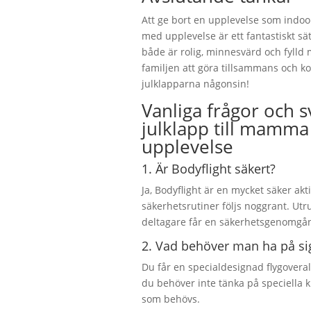
Att ge bort en upplevelse som indoo
med upplevelse är ett fantastiskt sä
både är rolig, minnesvärd och fylld m
familjen att göra tillsammans och k
julklapparna någonsin!
Vanliga frågor och 
julklapp till mamm
upplevelse
1. Är Bodyflight säkert?
Ja, Bodyflight är en mycket säker akti
säkerhetsrutiner följs noggrant. Utru
deltagare får en säkerhetsgenomgån
2. Vad behöver man ha på sig 
Du får en specialdesignad flygoveral
du behöver inte tänka på speciella k
som behövs.