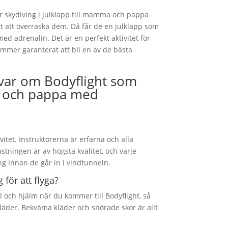
r skydiving i julklapp till mamma och pappa
tt att överraska dem. Då får de en julklapp som
ed adrenalin. Det är en perfekt aktivitet för
ommer garanterat att bli en av de bästa
svar om Bodyflight som
a och pappa med
vitet. Instruktörerna är erfarna och alla
stningen är av högsta kvalitet, och varje
g innan de går in i vindtunneln.
för att flyga?
l och hjälm när du kommer till Bodyflight, så
läder. Bekväma kläder och snörade skor är allt