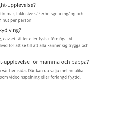
ight-upplevelse?
,5 timmar, inklusive säkerhetsgenomgång och
 minut per person.
kydiving?
, oavsett ålder eller fysisk förmåga. Vi
id för att se till att alla känner sig trygga och
ght-upplevelse för mamma och pappa?
a vår hemsida. Där kan du välja mellan olika
l som videoinspelning eller förlängd flygtid.