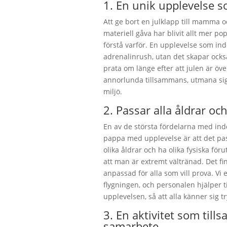
1. En unik upplevelse 
Att ge bort en julklapp till mamma 
materiell gåva har blivit allt mer po
förstå varför. En upplevelse som ind
adrenalinrush, utan det skapar o
prata om länge efter att julen är öve
annorlunda tillsammans, utmana sig s
miljö.
2. Passar alla åldrar oc
En av de största fördelarna med ind
pappa med upplevelse är att det pas
olika åldrar och ha olika fysiska för
att man är extremt vältränad. Det fi
anpassad för alla som vill prova. V
flygningen, och personalen hjälper t
upplevelsen, så att alla känner sig t
3. En aktivitet som til
samarbete