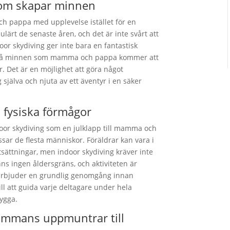
som skapar minnen
och pappa med upplevelse istället för en
pulärt de senaste åren, och det är inte svårt att
oor skydiving ger inte bara en fantastisk
ckså minnen som mamma och pappa kommer att
r. Det är en möjlighet att göra något
jälva och njuta av ett äventyr i en säker
h fysiska förmågor
oor skydiving som en julklapp till mamma och
sar de flesta människor. Föräldrar kan vara i
utsättningar, men indoor skydiving kräver inte
nns ingen åldersgräns, och aktiviteten är
i erbjuder en grundlig genomgång innan
ill att guida varje deltagare under hela
rygga.
lsammans uppmuntrar till