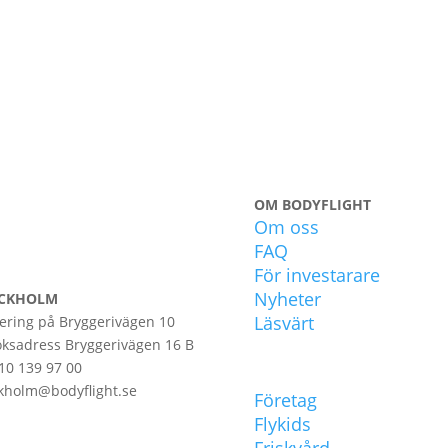
OM BODYFLIGHT
Om oss
FAQ
För investarare
Nyheter
CKHOLM
Läsvärt
ering på Bryggerivägen 10
ksadress Bryggerivägen 16 B
10 139 97 00
POPULÄRT
kholm@bodyflight.se
Företag
Flykids
Friskvård