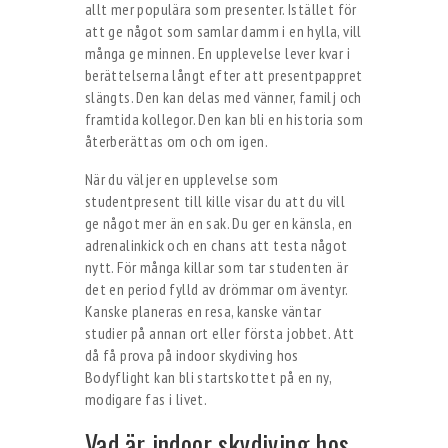
allt mer populära som presenter. Istället för
att ge något som samlar damm i en hylla, vill
många ge minnen. En upplevelse lever kvar i
berättelserna långt efter att presentpappret
slängts. Den kan delas med vänner, familj och
framtida kollegor. Den kan bli en historia som
återberättas om och om igen.
När du väljer en upplevelse som
studentpresent till kille visar du att du vill
ge något mer än en sak. Du ger en känsla, en
adrenalinkick och en chans att testa något
nytt. För många killar som tar studenten är
det en period fylld av drömmar om äventyr.
Kanske planeras en resa, kanske väntar
studier på annan ort eller första jobbet. Att
då få prova på indoor skydiving hos
Bodyflight kan bli startskottet på en ny,
modigare fas i livet.
Vad är indoor skydiving hos