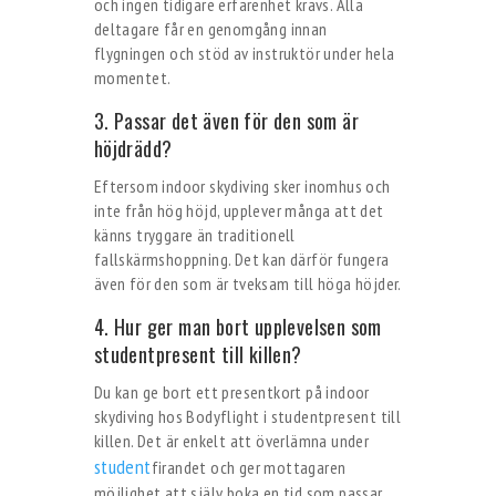
och ingen tidigare erfarenhet krävs. Alla
deltagare får en genomgång innan
flygningen och stöd av instruktör under hela
momentet.
3. Passar det även för den som är
höjdrädd?
Eftersom indoor skydiving sker inomhus och
inte från hög höjd, upplever många att det
känns tryggare än traditionell
fallskärmshoppning. Det kan därför fungera
även för den som är tveksam till höga höjder.
4. Hur ger man bort upplevelsen som
studentpresent till killen?
Du kan ge bort ett presentkort på indoor
skydiving hos Bodyflight i studentpresent till
killen. Det är enkelt att överlämna under
student
firandet och ger mottagaren
möjlighet att själv boka en tid som passar.