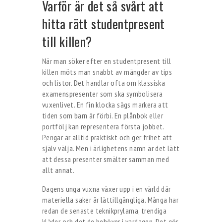
Varför är det så svårt att
hitta rätt studentpresent
till killen?
När man söker efter en studentpresent till
killen möts man snabbt av mängder av tips
och listor. Det handlar ofta om klassiska
examenspresenter som ska symbolisera
vuxenlivet. En fin klocka sägs markera att
tiden som barn är förbi. En plånbok eller
portfölj kan representera första jobbet.
Pengar är alltid praktiskt och ger frihet att
själv välja. Men i ärlighetens namn är det lätt
att dessa presenter smälter samman med
allt annat.
Dagens unga vuxna växer upp i en värld där
materiella saker är lättillgängliga. Många har
redan de senaste teknikprylarna, trendiga
kläder och det de behöver i vardagen. Det gör