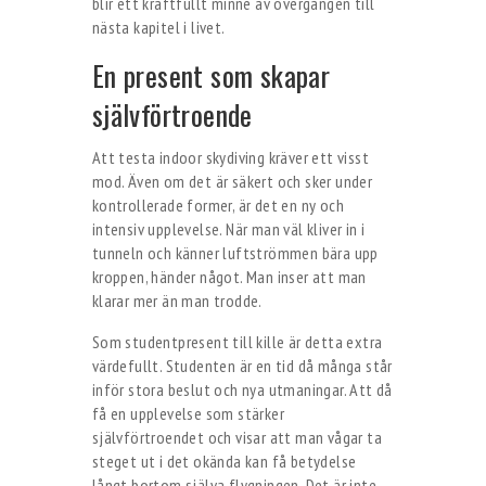
blir ett kraftfullt minne av övergången till
nästa kapitel i livet.
En present som skapar
självförtroende
Att testa indoor skydiving kräver ett visst
mod. Även om det är säkert och sker under
kontrollerade former, är det en ny och
intensiv upplevelse. När man väl kliver in i
tunneln och känner luftströmmen bära upp
kroppen, händer något. Man inser att man
klarar mer än man trodde.
Som studentpresent till kille är detta extra
värdefullt. Studenten är en tid då många står
inför stora beslut och nya utmaningar. Att då
få en upplevelse som stärker
självförtroendet och visar att man vågar ta
steget ut i det okända kan få betydelse
långt bortom själva flygningen. Det är inte