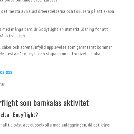
a det mesta av kalasförberedelserna och fokusera på att skapa
s med många barn, är Bodyflight en utmärkt lösning för att
på aktiviteten.
k, säker och adrenalinfylld upplevelse som garanterat kommer
ande. Testa något nytt och skapa minnen för livet – boka
hos oss
flight som barnkalas aktivitet
elta i Bodyflight?
är alltid bäst att dubbelkolla med anläggningen, då det krävs