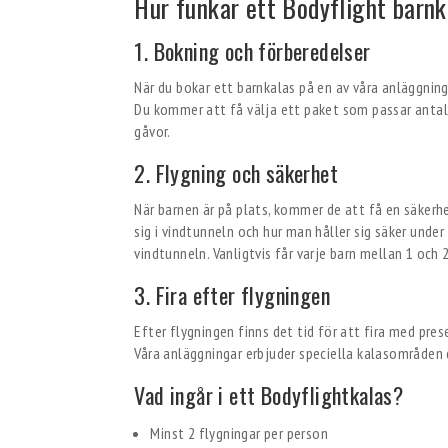
Hur funkar ett Bodyflight barn
1. Bokning och förberedelser
När du bokar ett barnkalas på en av våra anläggning
Du kommer att få välja ett paket som passar antale
gåvor.
2. Flygning och säkerhet
När barnen är på plats, kommer de att få en säkerh
sig i vindtunneln och hur man håller sig säker unde
vindtunneln. Vanligtvis får varje barn mellan 1 och
3. Fira efter flygningen
Efter flygningen finns det tid för att fira med pre
Våra anläggningar erbjuder speciella kalasområden 
Vad ingår i ett Bodyflightkalas?
Minst 2 flygningar per person