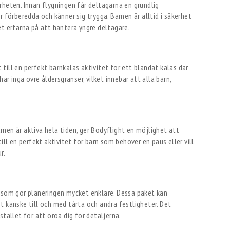
rheten. Innan flygningen får deltagarna en grundlig
 förberedda och känner sig trygga. Barnen är alltid i säkerhet
et erfarna på att hantera yngre deltagare.
t till en perfekt barnkalas aktivitet för ett blandat kalas där
ar inga övre åldersgränser, vilket innebär att alla barn,
barnen är aktiva hela tiden, ger Bodyflight en möjlighet att
ill en perfekt aktivitet för barn som behöver en paus eller vill
r.
t som gör planeringen mycket enklare. Dessa paket kan
amt kanske till och med tårta och andra festligheter. Det
stället för att oroa dig för detaljerna.