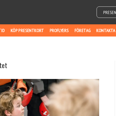
PRESE
TID
KÖP PRESENTKORT
PROFLYERS
FÖRETAG
KONTAKTA
tet