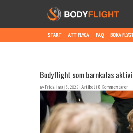
START
ATT FLYGA
FAQ
BOKA FLYG
Bodyflight som barnkalas aktivi
Frida
Artikel
0 Kommentarer
av
|
maj 5, 2025
|
|