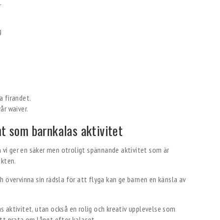
r
g
a firandet.
år waiver.
ht som barnkalas aktivitet
 vi ger en säker men otroligt spännande aktivitet som är
ikten.
 övervinna sin rädsla för att flyga kan ge barnen en känsla av
as aktivitet, utan också en rolig och kreativ upplevelse som
tt prata om långt efter kalaset.