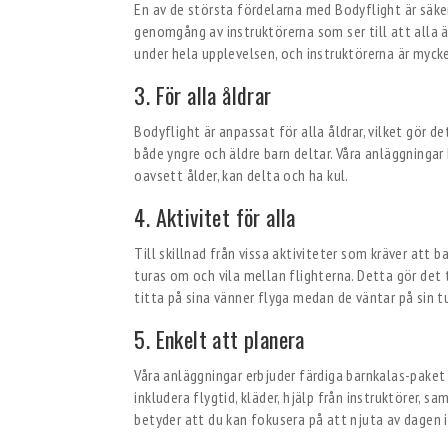
En av de största fördelarna med Bodyflight är säke
genomgång av instruktörerna som ser till att alla är
under hela upplevelsen, och instruktörerna är myck
3. För alla åldrar
Bodyflight är anpassat för alla åldrar, vilket gör de
både yngre och äldre barn deltar. Våra anläggningar h
oavsett ålder, kan delta och ha kul.
4. Aktivitet för alla
Till skillnad från vissa aktiviteter som kräver att 
turas om och vila mellan flighterna. Detta gör det t
titta på sina vänner flyga medan de väntar på sin tu
5. Enkelt att planera
Våra anläggningar erbjuder färdiga barnkalas-pake
inkludera flygtid, kläder, hjälp från instruktörer, s
betyder att du kan fokusera på att njuta av dagen i