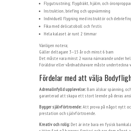
Flygutrustning; flygdräkt, hjälm, och öronproppa
Instruktion, briefing och uppvärmning
Individuell flygning med instruktör och debriefin
Fika med delicatoboll och festis
Hela kalaset är runt 2 timmar
Vänligen notera;
Gäller deltagare 3–15 år och minst 6 barn
Det måste vara minst 2 vuxna närvarande under hel
Föräldrar eller vårdnadshavare måste underteckna v
Fördelar med att välja Bodyflig
Adrenalinfylld upplevelse:
Barn älskar spänning, och
garanterad att skapa ett stort leende på deras ans
Bygger självförtroende:
Att prova på något nytt och
prestation och självförtroende.
Kreativ och rolig:
Det är inte bara en fysisk barnkal
sätter fart på barnens fantasi och ger dem något a