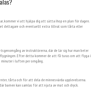
kalas?
ar, kommer vi att hjälpa dig att sätta ihop en plan för dagen.
t deltagare och eventuellt extra tillval som tårta eller
etsgenomgång av instruktörerna, där de lär sig hur man beter
r flygningen. Efter detta kommer de att få turas om att flyga i
 2 minuter i luften per omgång.
senter, tårta och för att dela de minnesvärda upplevelserna.
där barnen kan samlas för att njuta av mat och dryck.