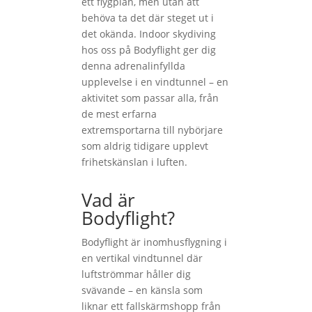
ett flygplan, men utan att
behöva ta det där steget ut i
det okända. Indoor skydiving
hos oss på Bodyflight ger dig
denna adrenalinfyllda
upplevelse i en vindtunnel – en
aktivitet som passar alla, från
de mest erfarna
extremsportarna till nybörjare
som aldrig tidigare upplevt
frihetskänslan i luften.
Vad är
Bodyflight?
Bodyflight är inomhusflygning i
en vertikal vindtunnel där
luftströmmar håller dig
svävande – en känsla som
liknar ett fallskärmshopp från