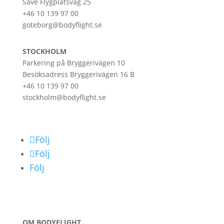
Säve Flygplatsväg 25
+46 10 139 97 00
goteborg@bodyflight.se
STOCKHOLM
Parkering på Bryggerivägen 10
Besöksadress Bryggerivägen 16 B
+46 10 139 97 00
stockholm@bodyflight.se
Följ
Följ
Följ
OM BODYFLIGHT