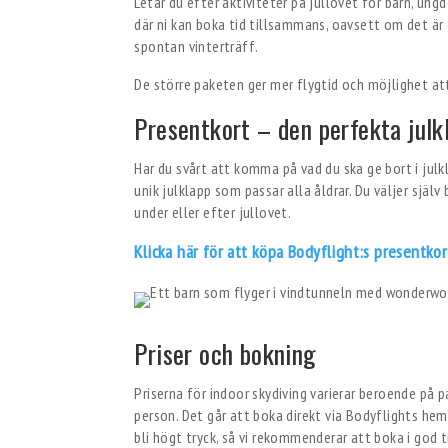
Letar du efter aktiviteter på jullovet för barn, un
där ni kan boka tid tillsammans, oavsett om det är
spontan vinterträff.
De större paketen ger mer flygtid och möjlighet att
Presentkort – den perfekta julk
Har du svårt att komma på vad du ska ge bort i julk
unik julklapp som passar alla åldrar. Du väljer själ
under eller efter jullovet.
Klicka här för att köpa Bodyflight:s presentko
Priser och bokning
Priserna för indoor skydiving varierar beroende på p
person. Det går att boka direkt via Bodyflights he
bli högt tryck, så vi rekommenderar att boka i god t