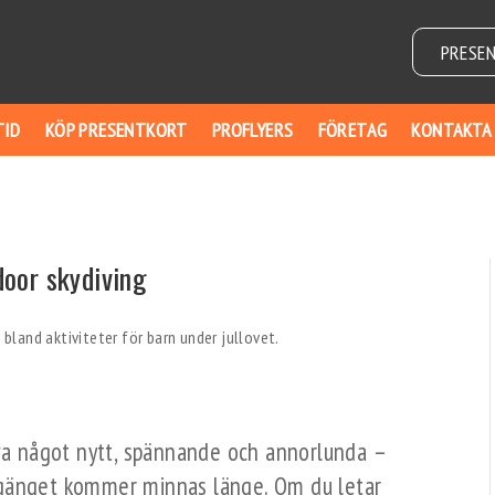
PRESE
TID
KÖP PRESENTKORT
PROFLYERS
FÖRETAG
KONTAKTA
ndoor skydiving
ova något nytt, spännande och annorlunda –
sgänget kommer minnas länge. Om du letar