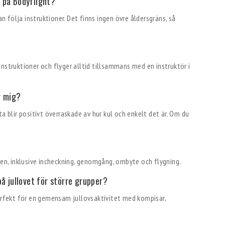
 på Bodyflight?
an följa instruktioner. Det finns ingen övre åldersgräns, så
?
a instruktioner och flyger alltid tillsammans med en instruktör i
r mig?
a blir positivt överraskade av hur kul och enkelt det är. Om du
sen, inklusive incheckning, genomgång, ombyte och flygning.
på jullovet för större grupper?
perfekt för en gemensam jullovsaktivitet med kompisar,