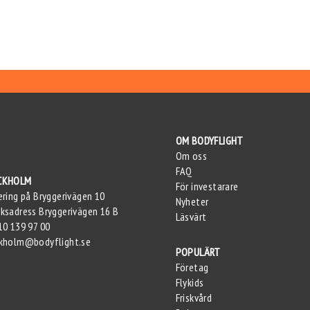
OM BODYFLIGHT
Om oss
FAQ
CKHOLM
För investarare
ering på Bryggerivägen 10
Nyheter
ksadress Bryggerivägen 16 B
Läsvärt
10 139 97 00
kholm@bodyflight.se
POPULÄRT
Företag
Flykids
Friskvård