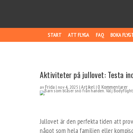
START
ATT FLYGA
FAQ
BOKA FLYG
Aktiviteter på jullovet: Testa i
Frida
Artikel
0 Kommentarer
av
|
nov 4, 2025
|
|
Jullovet är den perfekta tiden att pr
något som hela familjen eller kompi