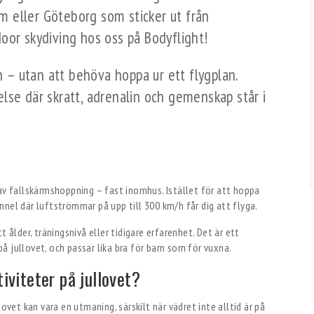
olm eller Göteborg som sticker ut från
oor skydiving hos oss på Bodyflight!
en – utan att behöva hoppa ur ett flygplan.
lse där skratt, adrenalin och gemenskap står i
 av fallskärmshoppning – fast inomhus. Istället för att hoppa
tunnel där luftströmmar på upp till 300 km/h får dig att flyga.
 ålder, träningsnivå eller tidigare erfarenhet. Det är ett
 på jullovet, och passar lika bra för barn som för vuxna.
tiviteter på jullovet?
ovet kan vara en utmaning, särskilt när vädret inte alltid är på