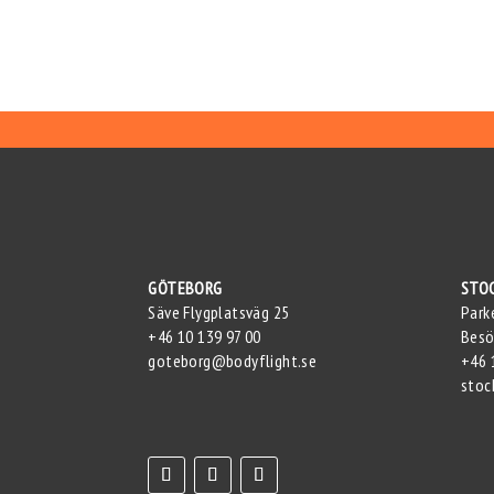
GÖTEBORG
STO
Säve Flygplatsväg 25
Park
+46 10 139 97 00
Besö
goteborg@bodyflight.se
+46 
stoc