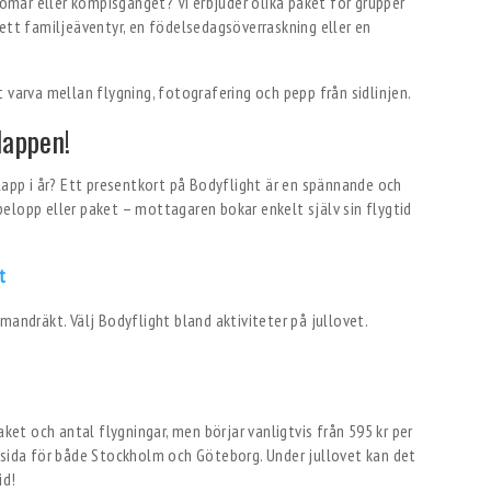
gdomar eller kompisgänget? Vi erbjuder olika paket för grupper
 ett familjeäventyr, en födelsedagsöverraskning eller en
 varva mellan flygning, fotografering och pepp från sidlinjen.
lappen!
lapp i år? Ett presentkort på Bodyflight är en spännande och
v belopp eller paket – mottagaren bokar enkelt själv sin flygtid
rt
aket och antal flygningar, men börjar vanligtvis från 595 kr per
msida för både Stockholm och Göteborg. Under jullovet kan det
id!