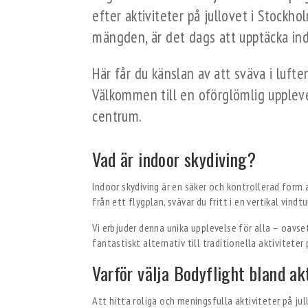
efter aktiviteter på jullovet i Stockh
mängden, är det dags att upptäcka ind
Här får du känslan av att sväva i luft
Välkommen till en oförglömlig uppleve
centrum.
Vad är indoor skydiving?
Indoor skydiving är en säker och kontrollerad form
från ett flygplan, svävar du fritt i en vertikal vind
Vi erbjuder denna unika upplevelse för alla – oavsett
fantastiskt alternativ till traditionella aktiviteter
Varför välja Bodyflight bland ak
Att hitta roliga och meningsfulla aktiviteter på jull