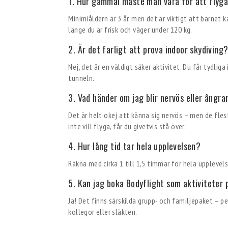
1. Hur gammal måste man vara för att flyga
Minimiåldern är 3 år, men det är viktigt att barnet k
länge du är frisk och väger under 120 kg.
2. Är det farligt att prova indoor skydiving
Nej, det är en väldigt säker aktivitet. Du får tydlig
tunneln.
3. Vad händer om jag blir nervös eller ångra
Det är helt okej att känna sig nervös – men de flest
inte vill flyga, får du givetvis stå över.
4. Hur lång tid tar hela upplevelsen?
Räkna med cirka 1 till 1,5 timmar för hela upplevel
5. Kan jag boka Bodyflight som aktiviteter 
Ja! Det finns särskilda grupp- och familjepaket – 
kollegor eller släkten.