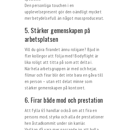
Den personliga touchen i en
upplevelsepresent gör den oändligt mycket
mer betydelsefull än något massproducerat.
5. Stärker gemenskapen på
arbetsplatsen
Vill du göra firandet ännu roligare? Bjud in
fler kollegor att följa med! Bodyflight är
lika roligt att titta på som att delta i.
När hela arbetsgruppen är med och hejar,
filmar och firar blir det inte bara en gåva till
en person – utan ett delat minne som
stärker gemenskapen på kontoret.
6. Firar både mod och prestation
Att fylla 65 handlar också om att fira en
persons mod, styrka och alla de prestationer
hen åstadkommit under sin karriär.
Vad kan då vara mer passande än att hylla