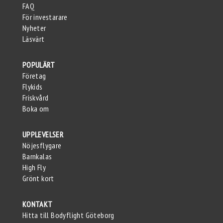
FAQ
För investarare
Nyheter
Läsvärt
POPULÄRT
Företag
Flykids
Friskvård
Boka om
UPPLEVELSER
Nöjesflygare
Barnkalas
High Fly
Grönt kort
KONTAKT
Hitta till Bodyflight Göteborg