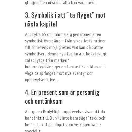
glädje på en nivå där alla kan vara med!
3. Symbolik i att ”ta flyget” mot
nästa kapitel
Att fylla 65 och närma sig pensionen är en
symbolisk övergång – från yrkeslivets rutiner
till frihetens möjligheter. Vad kan då bättre
symbolisera denna nya fas än att bokstavligt
talat lyfta från marken?
Indoor skydiving ger en fantastisk bild av att
våga ta språnget mot nya äventyr och
upplevelser i livet.
4. En present som är personlig
och omtänksam
Att ge en Bodyflight-upplevelse visar att du
har tänkt till. Du vill inte bara säga ”tack och
hej” – du vill ge något som verkligen känns
speciellt.