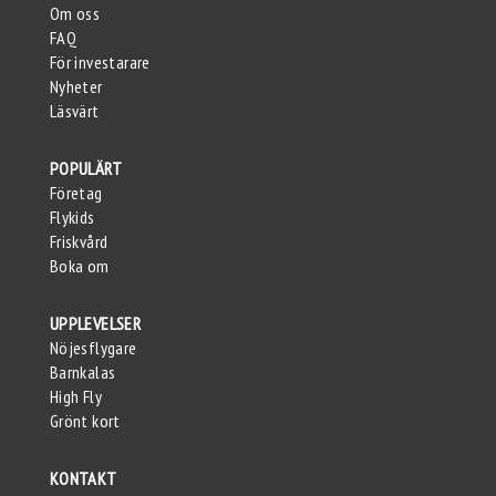
Om oss
FAQ
För investarare
Nyheter
Läsvärt
POPULÄRT
Företag
Flykids
Friskvård
Boka om
UPPLEVELSER
Nöjesflygare
Barnkalas
High Fly
Grönt kort
KONTAKT