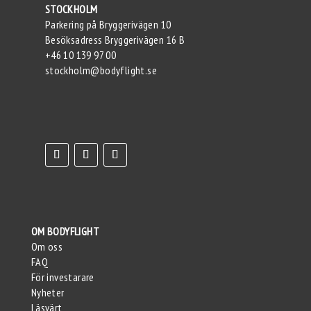
STOCKHOLM
Parkering på Bryggerivägen 10
Besöksadress Bryggerivägen 16 B
+46 10 139 97 00
stockholm@bodyflight.se
OM BODYFLIGHT
Om oss
FAQ
För investarare
Nyheter
Läsvärt