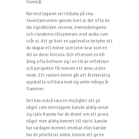
föremål.
När mottagaren ser tillbaka på sina
favoritpresenter genom livet är det ofta de
där ögonblicken, resorna, överraskningarna
och stunderna tillsammans med andra som
står ut. Att ge bort en upplevelse betyder att
du skapar ett minne som lever kvar som en
del av deras historia. Och eftersom en 60-
åring ofta befinner sig i en tid av reflektion
och perspektiv får minnen ett ännu större
värde. Ett vackert minne går att återberätta,
uppskatta och bära med sig under många år
framöver.
Det kan också vara en möjlighet att ge
något som mottagaren kanske aldrig unnat
sig själv. Kanske har de drömt om att prova
något men aldrig kommit till skott, kanske
har vardagen kommit emellan eller kanske
har de prioriterat andra. Genom att ge en