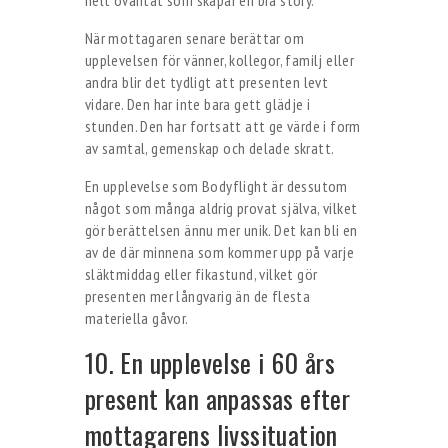
helt oväntat som skapar en bra story.
När mottagaren senare berättar om
upplevelsen för vänner, kollegor, familj eller
andra blir det tydligt att presenten levt
vidare. Den har inte bara gett glädje i
stunden. Den har fortsatt att ge värde i form
av samtal, gemenskap och delade skratt.
En upplevelse som Bodyflight är dessutom
något som många aldrig provat själva, vilket
gör berättelsen ännu mer unik. Det kan bli en
av de där minnena som kommer upp på varje
släktmiddag eller fikastund, vilket gör
presenten mer långvarig än de flesta
materiella gåvor.
10. En upplevelse i 60 års
present kan anpassas efter
mottagarens livssituation