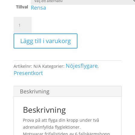
Tillval
Rensa
Presentkort
dubbel
flygtid
Lägg till i varukorg
mängd
Nöjesflygare
Artikelnr:
N/A
Kategorier:
,
Presentkort
Beskrivning
Beskrivning
Prova på att flyga din kropp under två
adrenalinfyllda flyglektioner.
Motsvarar frifallstiden av 6 fallskärmshopp