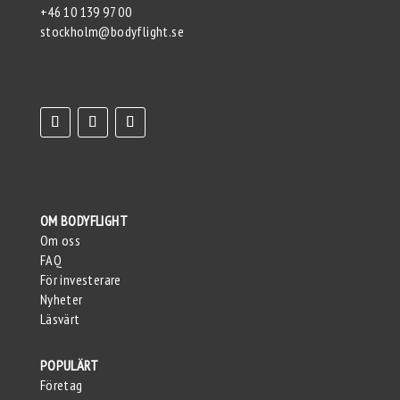
+46 10 139 97 00
stockholm@bodyflight.se
OM BODYFLIGHT
Om oss
FAQ
För investerare
Nyheter
Läsvärt
POPULÄRT
Företag