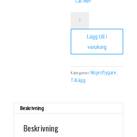
Läs mer
Mediapaket
mängd
Lägg till i
varukorg
Nöjesflygare
Kategorier:
,
Tillägg
Beskrivning
Beskrivning