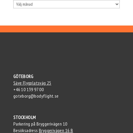
Arkiv
GÖTEBORG
Säve Flygplatsväg
25
+46 10 139 97 00
goteborg@bodyflight.se
STOCKHOLM
Parkering på Bryggerivägen 10
Besöksadress
Bryggerivägen 16 B