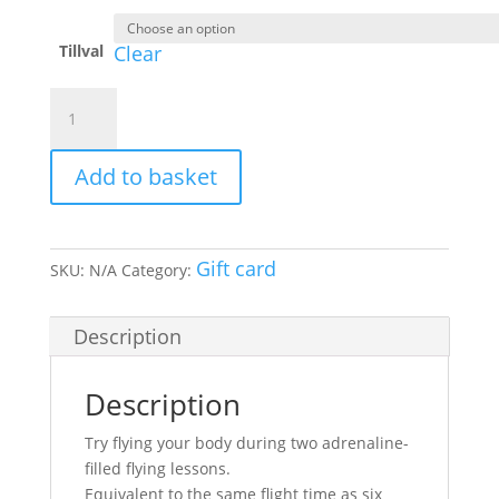
Tillval
Clear
Gift
Card
double
Add to basket
flight
time
for
one
Gift card
SKU:
N/A
Category:
quantity
Description
Description
Try flying your body during two adrenaline-
filled flying lessons.
Equivalent to the same flight time as six