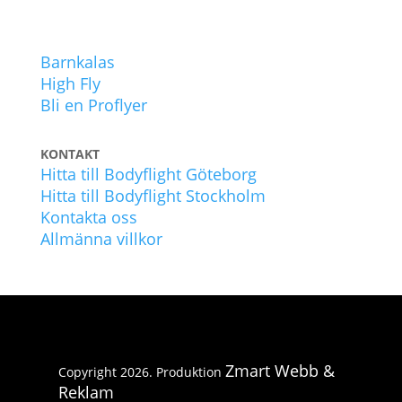
UPPLEVELSER
Barnkalas
High Fly
Bli en Proflyer
KONTAKT
Hitta till Bodyflight Göteborg
Hitta till Bodyflight Stockholm
Kontakta oss
Allmänna villkor
Zmart Webb &
Copyright 2026. Produktion
Reklam