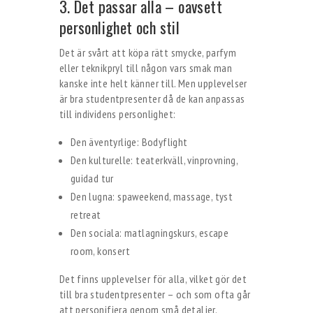
3. Det passar alla – oavsett
personlighet och stil
Det är svårt att köpa rätt smycke, parfym
eller teknikpryl till någon vars smak man
kanske inte helt känner till. Men upplevelser
är bra studentpresenter då de kan anpassas
till individens personlighet:
Den äventyrlige: Bodyflight
Den kulturelle: teaterkväll, vinprovning,
guidad tur
Den lugna: spaweekend, massage, tyst
retreat
Den sociala: matlagningskurs, escape
room, konsert
Det finns upplevelser för alla, vilket gör det
till bra studentpresenter – och som ofta går
att personifiera genom små detaljer.