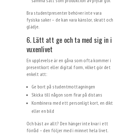
samma sätt som produktion av prylar gör.
Bra studentpresenter behöver inte vara
fysiska saker – de kan vara känslor, skratt och
glädje.
6. Lätt att ge och ta med sig in i
vuxenlivet
En upplevelse är en gåva som ofta kommer i
presentkort eller digital form, vilket gör det
enkelt att:
Ge bort på studentmottagningen
Skicka till någon som firar på distans
Kombinera med ett personligt kort, en dikt
eller en bild
Och bäst av allt? Den hänger inte kvar i ett
förråd – den följer med i minnet hela livet.