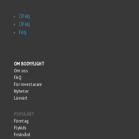
Följ
Följ
Följ
OM BODYFLIGHT
Om oss
FAQ
För investarare
Nyheter
Läsvärt
POPULÄRT
Företag
Flykids
Friskvård