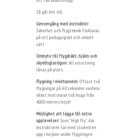
Så går det till:
Genomgång med instruktör:
Säkerhet och flygteknik förklaras
på ett pedagogiskt och enkelt
sätt.
Ombyte till flygdräkt, hjälm och
skyddsglasögon:
All utrustning
lånas på plats.
Flygning i vindtunneln:
Oftast två
flygningar på 60 sekunder vardera,
vilket motsvarar två hopp från
4000 meters höjd!
Möjlighet att lägga till extra
upplevelser:
Som ”High Fly”, där
instruktören tar med studenten
upp i höjden under flygningen.