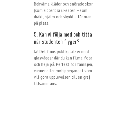
Bekväma kläder och snörade skor
(som sitter bra). Resten – som
dräkt, hjälm och skydd – får man
på plats.
5. Kan vi följa med och titta
när studenten flyger?
Ja! Det finns publikplatser med
glasväggar där du kan filma, fota
och heja på. Perfekt för familjen,
vänner eller möhippegänget som
vill göra upplevelsen till en grej
tillsammans.