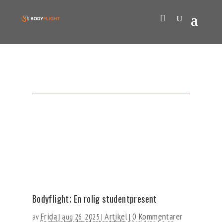
Bodyflight; En rolig studentpresent
Frida
Artikel
0 Kommentarer
av
|
aug 26, 2025
|
|