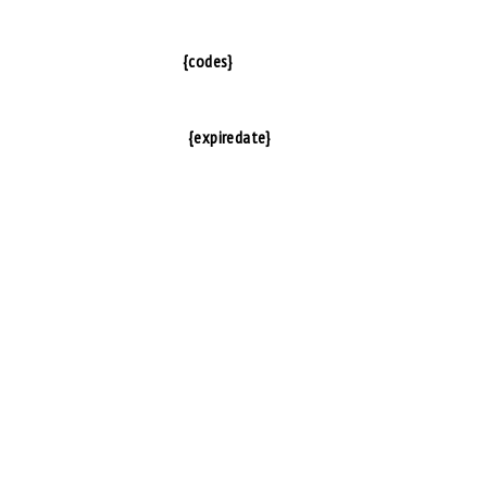
{codes}
{expiredate}